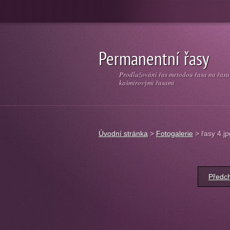
Permanentní řasy
Prodlužování řas metodou řasa na řasu
kašmírovými řasami
Úvodní stránka
>
Fotogalerie
>
řasy 4.jp
Předc