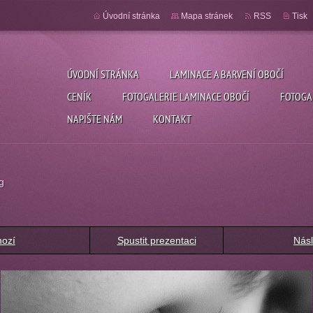
Úvodní stránka
Mapa stránek
RSS
Tisk
ÚVODNÍ STRÁNKA
LAMINACE A BARVENÍ OBOČÍ
CENÍK
FOTOGALERIE LAMINACE OBOČÍ
FOTOGA
NAPIŠTE NÁM
KONTAKT
g
hozí
Spustit prezentaci
Násl