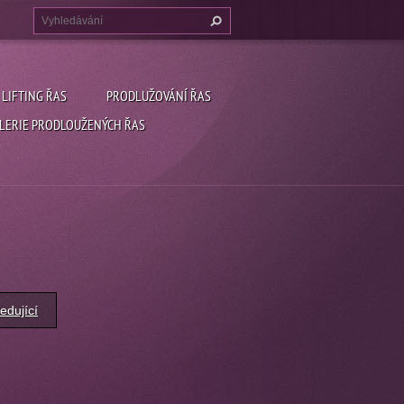
LIFTING ŘAS
PRODLUŽOVÁNÍ ŘAS
LERIE PRODLOUŽENÝCH ŘAS
edující