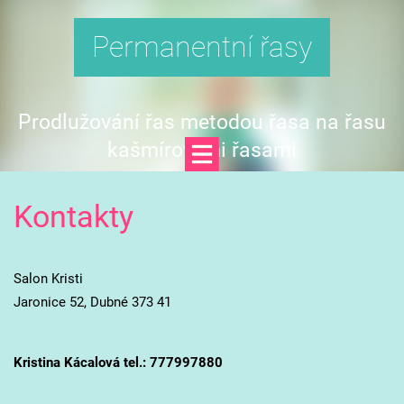
Permanentní řasy
Prodlužování řas metodou řasa na řasu
kašmírovými řasami
Kontakty
Salon Kristi
Jaronice 52, Dubné 373 41
Kristina Kácalová tel.: 777997880